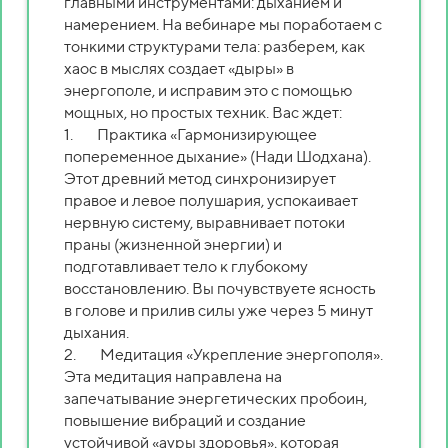
главными инструментами: дыханием и
намерением. На вебинаре мы поработаем с
тонкими структурами тела: разберем, как
хаос в мыслях создает «дыры» в
энергополе, и исправим это с помощью
мощных, но простых техник. Вас ждет:
1. Практика «Гармонизирующее
попеременное дыхание» (Нади Шодхана).
Этот древний метод синхронизирует
правое и левое полушария, успокаивает
нервную систему, выравнивает потоки
праны (жизненной энергии) и
подготавливает тело к глубокому
восстановлению. Вы почувствуете ясность
в голове и прилив силы уже через 5 минут
дыхания.
2. Медитация «Укрепление энергополя».
Эта медитация направлена на
запечатывание энергетических пробоин,
повышение вибраций и создание
устойчивой «ауры здоровья», которая